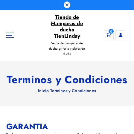
S
a
Tienda de
l
Mamparas de
t
ducha
a
0
TienLinday
r
Venta de mamparas de
a
ducha griferia y platos de
l
ducha
c
o
n
Terminos y Condiciones
t
e
Inicio
Terminos y Condiciones
n
i
d
o
GARANTIA