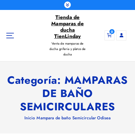
S
a
Tienda de
l
Mamparas de
t
ducha
a
0
TienLinday
r
Venta de mamparas de
a
ducha griferia y platos de
l
ducha
c
o
n
Categoría:
MAMPARAS
t
e
DE BAÑO
n
i
SEMICIRCULARES
d
o
Inicio
Mampara de baño Semicircular Odisea