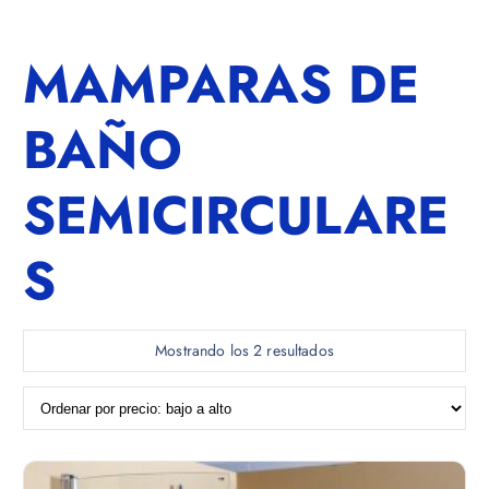
MAMPARAS DE
BAÑO
SEMICIRCULARE
S
O
Mostrando los 2 resultados
r
d
e
n
a