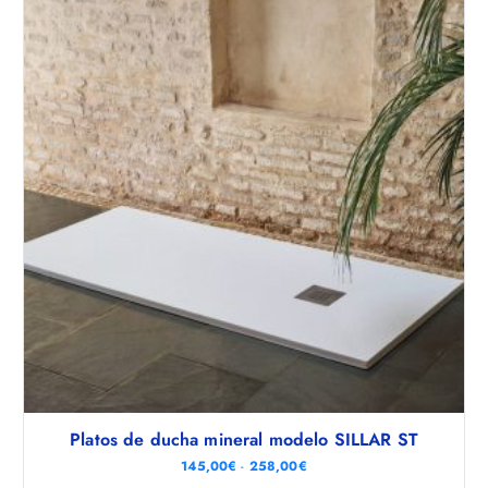
Platos de ducha mineral modelo SILLAR ST
R
145,00
€
-
258,00
€
a