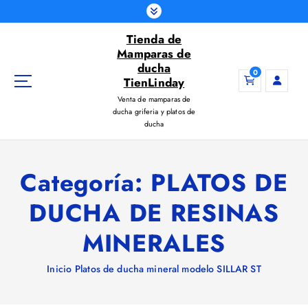
S
a
Tienda de
l
Mamparas de
t
ducha
a
0
TienLinday
r
Venta de mamparas de
a
ducha griferia y platos de
l
ducha
c
o
n
Categoría:
PLATOS DE
t
e
DUCHA DE RESINAS
n
i
MINERALES
d
o
Inicio
Platos de ducha mineral modelo SILLAR ST