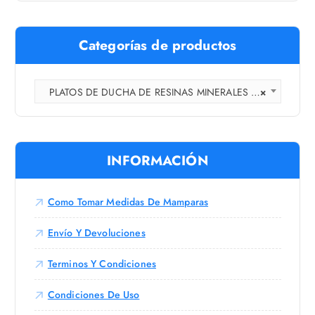
ú
2
:
5
l
8
t
,
Categorías de productos
0
i
0
p
€
l
PLATOS DE DUCHA DE RESINAS MINERALES (1)
×
e
s
v
a
INFORMACIÓN
r
i
a
Como Tomar Medidas De Mamparas
n
t
Envío Y Devoluciones
e
s
Terminos Y Condiciones
.
Condiciones De Uso
L
a