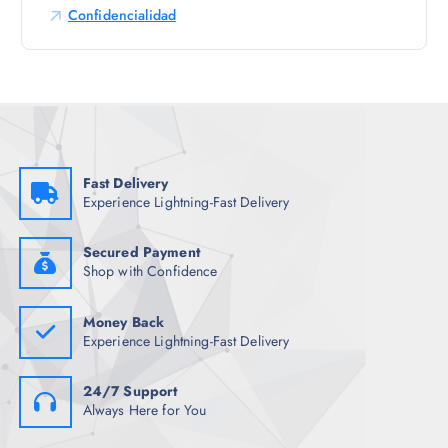
Confidencialidad
s
o
p
c
i
o
n
e
Fast Delivery
Experience Lightning-Fast Delivery
s
s
e
Secured Payment
Shop with Confidence
p
u
e
Money Back
d
Experience Lightning-Fast Delivery
e
n
24/7 Support
e
Always Here for You
l