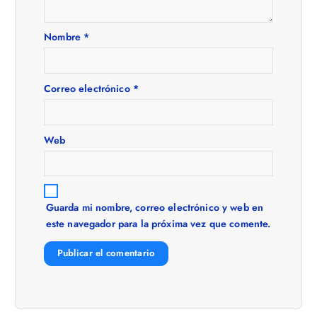
n
Nombre
*
d
e
Correo electrónico
*
e
Web
n
t
Guarda mi nombre, correo electrónico y web en
este navegador para la próxima vez que comente.
r
a
d