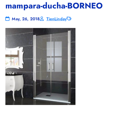
mampara-ducha-BORNEO
May, 26, 2018
TienLinday