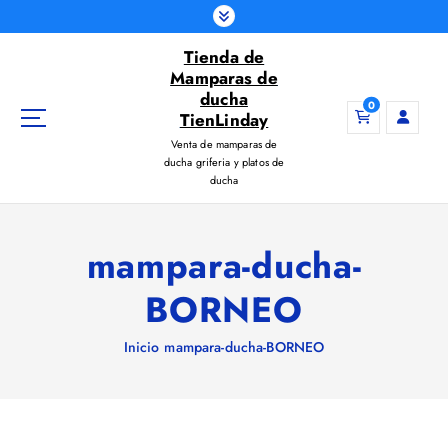
S
a
Tienda de
l
Mamparas de
t
ducha
a
0
TienLinday
r
Venta de mamparas de
a
ducha griferia y platos de
l
ducha
c
o
n
mampara-ducha-
t
e
BORNEO
n
i
Inicio
mampara-ducha-BORNEO
d
o