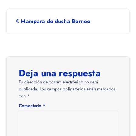
N
Mampara de ducha Borneo
a
v
e
Deja una respuesta
g
Tu dirección de correo electrónico no será
a
publicada.
Los campos obligatorios están marcados
con
*
c
Comentario
*
i
ó