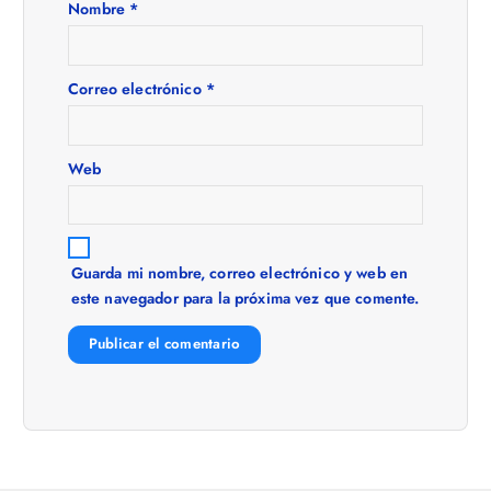
n
Nombre
*
d
e
Correo electrónico
*
e
Web
n
t
Guarda mi nombre, correo electrónico y web en
este navegador para la próxima vez que comente.
r
a
d
a