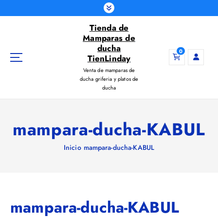
S
a
Tienda de
l
Mamparas de
t
ducha
a
0
TienLinday
r
Venta de mamparas de
a
ducha griferia y platos de
l
ducha
c
o
n
mampara-ducha-KABUL
t
e
Inicio
mampara-ducha-KABUL
n
i
d
o
mampara-ducha-KABUL