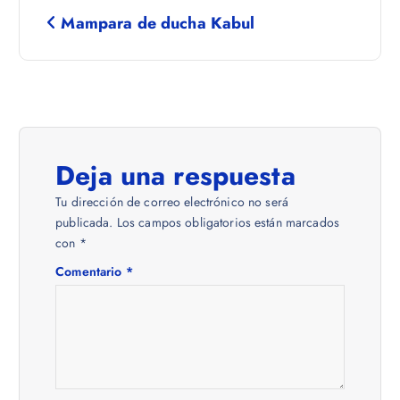
N
Mampara de ducha Kabul
a
v
e
Deja una respuesta
g
Tu dirección de correo electrónico no será
a
publicada.
Los campos obligatorios están marcados
con
*
c
Comentario
*
i
ó