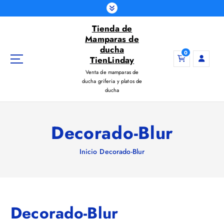
S
a
Tienda de
l
Mamparas de
t
ducha
a
0
TienLinday
r
Venta de mamparas de
a
ducha griferia y platos de
l
ducha
c
o
n
Decorado-Blur
t
e
Inicio
Decorado-Blur
n
i
d
o
Decorado-Blur