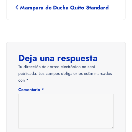
N
Mampara de Ducha Quito Standard
a
v
e
Deja una respuesta
g
Tu dirección de correo electrónico no será
a
publicada.
Los campos obligatorios están marcados
con
*
c
Comentario
*
i
ó