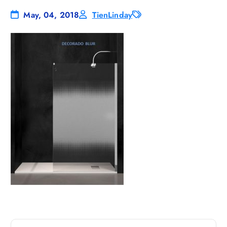
May, 04, 2018
TienLinday