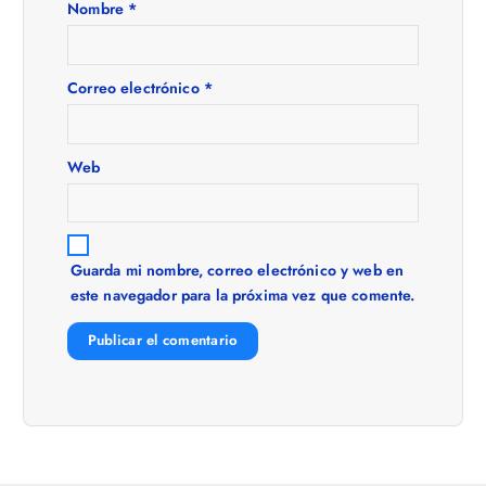
n
Nombre
*
d
e
Correo electrónico
*
e
Web
n
t
Guarda mi nombre, correo electrónico y web en
este navegador para la próxima vez que comente.
r
a
d
a