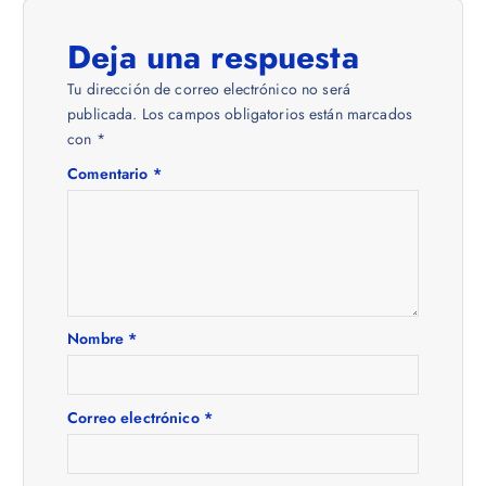
e
Deja una respuesta
g
Tu dirección de correo electrónico no será
a
publicada.
Los campos obligatorios están marcados
con
*
c
Comentario
*
i
ó
n
Nombre
*
d
e
Correo electrónico
*