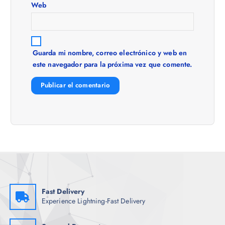
e
Web
n
t
Guarda mi nombre, correo electrónico y web en
este navegador para la próxima vez que comente.
r
a
d
a
s
Fast Delivery
Experience Lightning-Fast Delivery