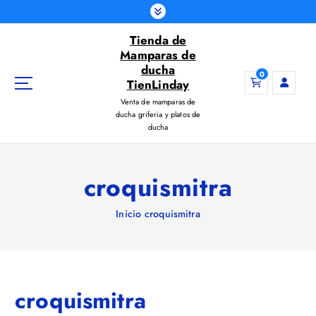
S
a
Tienda de
l
Mamparas de
t
ducha
a
0
TienLinday
r
Venta de mamparas de
a
ducha griferia y platos de
l
ducha
c
o
n
croquismitra
t
e
Inicio
croquismitra
n
i
d
o
croquismitra