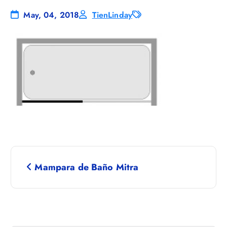
May, 04, 2018
TienLinday
N
Mampara de Baño Mitra
a
v