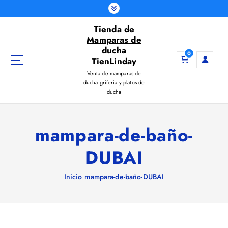
S
a
Tienda de
l
Mamparas de
t
ducha
a
0
TienLinday
r
Venta de mamparas de
a
ducha griferia y platos de
l
ducha
c
o
n
mampara-de-baño-
t
e
DUBAI
n
i
Inicio
mampara-de-baño-DUBAI
d
o