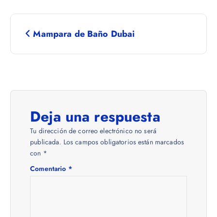
N
Mampara de Baño Dubai
a
v
e
Deja una respuesta
g
Tu dirección de correo electrónico no será
a
publicada.
Los campos obligatorios están marcados
con
*
c
Comentario
*
i
ó