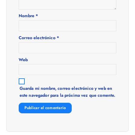
n
Nombre
*
d
e
Correo electrónico
*
e
Web
n
t
Guarda mi nombre, correo electrónico y web en
este navegador para la próxima vez que comente.
r
a
d