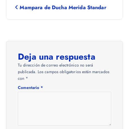
N
Mampara de Ducha Merida Standar
a
v
e
Deja una respuesta
g
Tu dirección de correo electrónico no será
a
publicada.
Los campos obligatorios están marcados
con
*
c
Comentario
*
i
ó