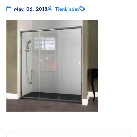
May, 06, 2018
TienLinday