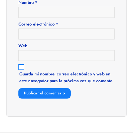
n
Nombre
*
d
e
Correo electrónico
*
e
Web
n
t
Guarda mi nombre, correo electrónico y web en
este navegador para la próxima vez que comente.
r
a
d
a