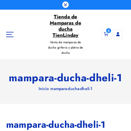
S
a
Tienda de
l
Mamparas de
t
ducha
a
0
TienLinday
r
Venta de mamparas de
a
ducha griferia y platos de
l
ducha
c
o
n
mampara-ducha-dheli-1
t
e
Inicio
mampara-ducha-dheli-1
n
i
d
o
mampara-ducha-dheli-1