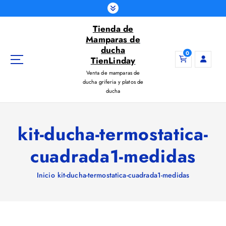
S
a
Tienda de
l
Mamparas de
t
ducha
a
0
TienLinday
r
Venta de mamparas de
a
ducha griferia y platos de
l
ducha
c
o
n
kit-ducha-termostatica-
t
e
cuadrada1-medidas
n
i
Inicio
kit-ducha-termostatica-cuadrada1-medidas
d
o