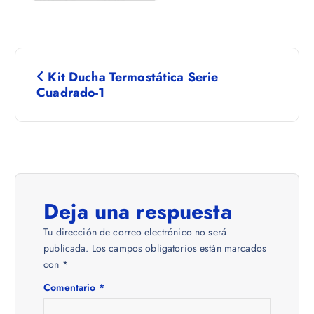
N
Kit Ducha Termostática Serie
a
Cuadrado-1
v
e
g
Deja una respuesta
a
Tu dirección de correo electrónico no será
publicada.
Los campos obligatorios están marcados
c
con
*
Comentario
*
i