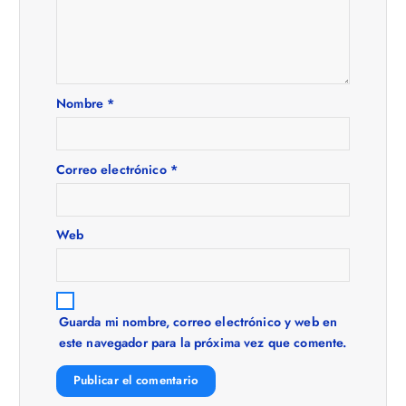
ó
n
Nombre
*
d
e
Correo electrónico
*
e
Web
n
t
Guarda mi nombre, correo electrónico y web en
r
este navegador para la próxima vez que comente.
a