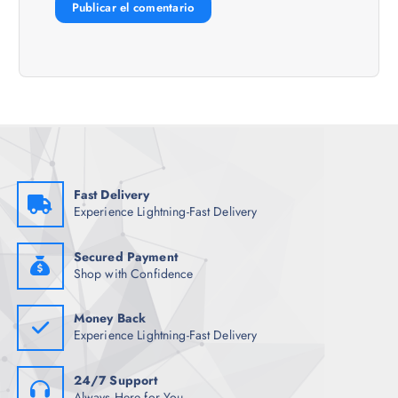
a
d
a
s
Fast Delivery
Experience Lightning-Fast Delivery
Secured Payment
Shop with Confidence
Money Back
Experience Lightning-Fast Delivery
24/7 Support
Always Here for You