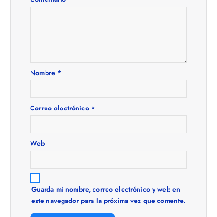
i
ó
n
Nombre
*
d
e
Correo electrónico
*
e
Web
n
t
Guarda mi nombre, correo electrónico y web en
r
este navegador para la próxima vez que comente.