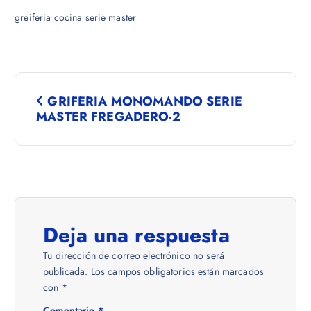
greiferia cocina serie master
N
GRIFERIA MONOMANDO SERIE
a
MASTER FREGADERO-2
v
e
g
Deja una respuesta
a
Tu dirección de correo electrónico no será
publicada.
Los campos obligatorios están marcados
c
con
*
Comentario
*