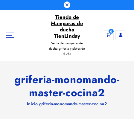
S
a
Tienda de
l
Mamparas de
t
ducha
a
0
TienLinday
r
Venta de mamparas de
a
ducha griferia y platos de
l
ducha
c
o
n
griferia-monomando-
t
e
master-cocina2
n
i
Inicio
griferia-monomando-master-cocina2
d
o