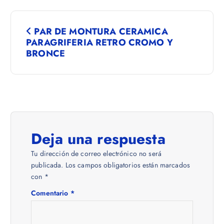
N
PAR DE MONTURA CERAMICA
a
PARAGRIFERIA RETRO CROMO Y
BRONCE
v
e
g
Deja una respuesta
a
Tu dirección de correo electrónico no será
c
publicada.
Los campos obligatorios están marcados
con
*
i
Comentario
*
ó