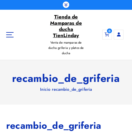
S
a
Tienda de
l
Mamparas de
t
ducha
a
0
TienLinday
r
Venta de mamparas de
a
ducha griferia y platos de
l
ducha
c
o
n
recambio_de_griferia
t
e
Inicio
recambio_de_griferia
n
i
d
o
recambio_de_griferia