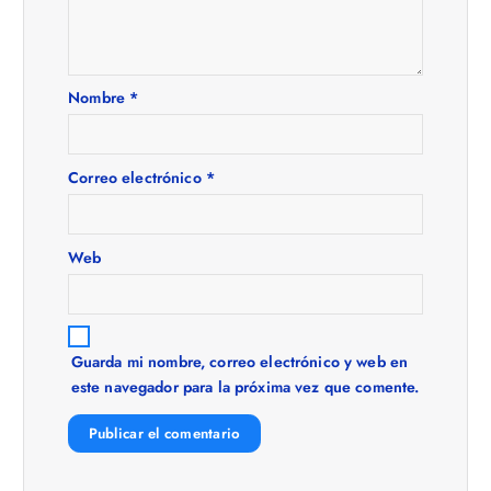
n
d
Nombre
*
e
Correo electrónico
*
e
n
Web
t
r
Guarda mi nombre, correo electrónico y web en
este navegador para la próxima vez que comente.
a
d