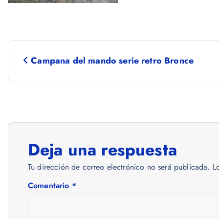
N
Campana del mando serie retro Bronce
a
v
e
Deja una respuesta
g
Tu dirección de correo electrónico no será publicada.
L
a
Comentario
*
c