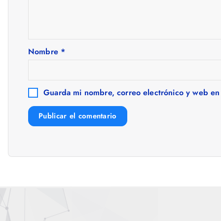
i
ó
Nombre
*
n
Guarda mi nombre, correo electrónico y web en
d
e
e
n
t