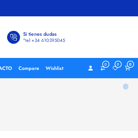
Si tienes dudas
"tel:+34 610395045
0
0
0
ACTO
Compare
Wishlist