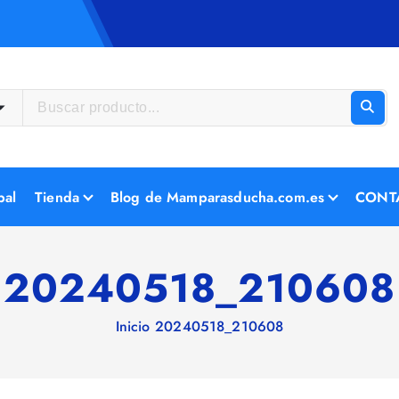
pal
Tienda
Blog de Mamparasducha.com.es
CONT
20240518_210608
Inicio
20240518_210608