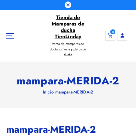
S
a
Tienda de
l
Mamparas de
t
ducha
a
0
TienLinday
r
Venta de mamparas de
a
ducha griferia y platos de
l
ducha
c
o
n
mampara-MERIDA-2
t
e
Inicio
mampara-MERIDA-2
n
i
d
o
mampara-MERIDA-2