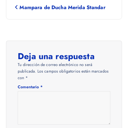
N
Mampara de Ducha Merida Standar
a
v
e
Deja una respuesta
g
Tu dirección de correo electrónico no será
a
publicada.
Los campos obligatorios están marcados
con
*
c
Comentario
*
i
ó