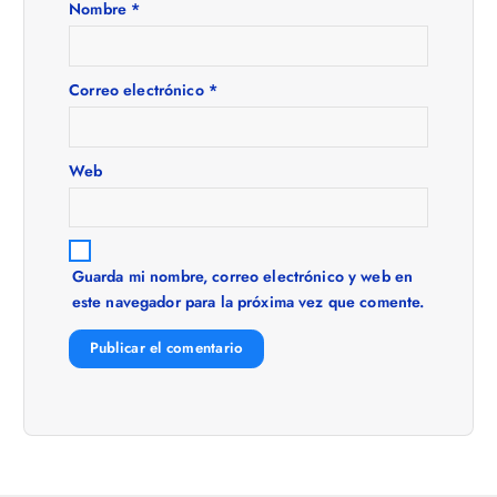
n
Nombre
*
d
e
Correo electrónico
*
e
Web
n
t
Guarda mi nombre, correo electrónico y web en
este navegador para la próxima vez que comente.
r
a
d
a