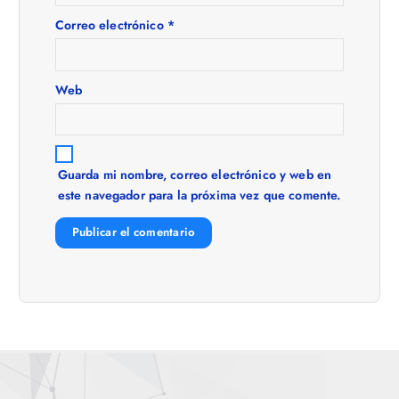
e
Correo electrónico
*
e
Web
n
t
Guarda mi nombre, correo electrónico y web en
r
este navegador para la próxima vez que comente.
a
d
a
s