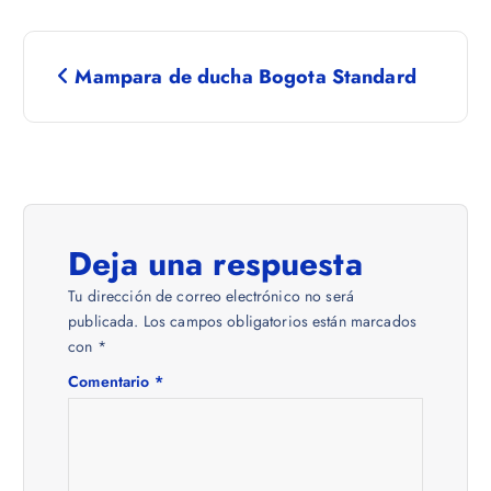
N
Mampara de ducha Bogota Standard
a
v
e
Deja una respuesta
g
Tu dirección de correo electrónico no será
a
publicada.
Los campos obligatorios están marcados
con
*
c
Comentario
*
i
ó