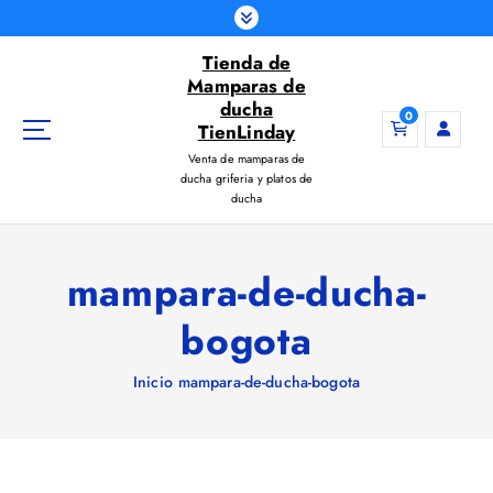
S
a
Tienda de
l
Mamparas de
t
ducha
a
0
TienLinday
r
Venta de mamparas de
a
ducha griferia y platos de
l
ducha
c
o
n
mampara-de-ducha-
t
e
bogota
n
i
Inicio
mampara-de-ducha-bogota
d
o