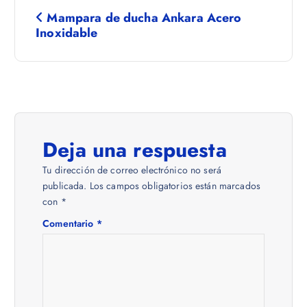
N
Mampara de ducha Ankara Acero
a
Inoxidable
v
e
g
Deja una respuesta
a
Tu dirección de correo electrónico no será
publicada.
Los campos obligatorios están marcados
c
con
*
Comentario
*
i
ó