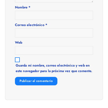
n
Nombre
*
d
e
Correo electrónico
*
e
Web
n
t
Guarda mi nombre, correo electrónico y web en
r
este navegador para la próxima vez que comente.
a
d
a