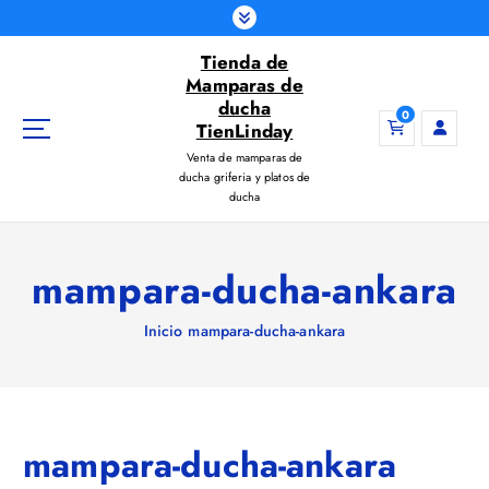
S
a
Tienda de
l
Mamparas de
t
ducha
a
0
TienLinday
r
Venta de mamparas de
a
ducha griferia y platos de
l
ducha
c
o
n
mampara-ducha-ankara
t
e
Inicio
mampara-ducha-ankara
n
i
d
o
mampara-ducha-ankara