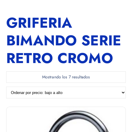
GRIFERIA
BIMANDO SERIE
RETRO CROMO
O
Mostrando los 7 resultados
r
d
e
n
a
d
o
p