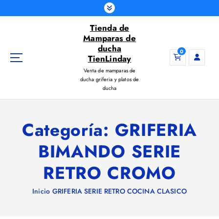
S
a
Tienda de
l
Mamparas de
t
ducha
a
0
TienLinday
r
Venta de mamparas de
a
ducha griferia y platos de
l
ducha
c
o
n
Categoría:
GRIFERIA
t
e
BIMANDO SERIE
n
i
RETRO CROMO
d
o
Inicio
GRIFERIA SERIE RETRO COCINA CLASICO