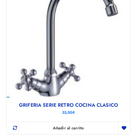
o
r
p
r
e
c
i
o
:
b
a
j
o
a
a
GRIFERIA SERIE RETRO COCINA CLASICO
l
33,00
€
t
o
Añadir al carrito