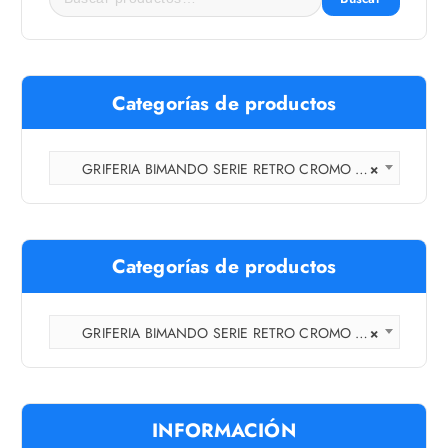
B
u
s
c
Categorías de productos
a
r
p
GRIFERIA BIMANDO SERIE RETRO CROMO (7)
×
o
r
:
Categorías de productos
GRIFERIA BIMANDO SERIE RETRO CROMO (7)
×
INFORMACIÓN