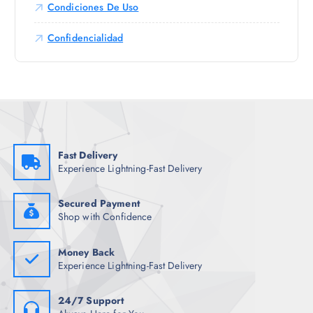
Condiciones De Uso
L
e
a
n
Confidencialidad
s
l
o
a
p
p
c
á
i
g
o
i
n
n
e
Fast Delivery
a
Experience Lightning-Fast Delivery
s
d
s
e
e
Secured Payment
p
Shop with Confidence
p
r
u
o
e
Money Back
d
d
Experience Lightning-Fast Delivery
u
e
c
n
24/7 Support
t