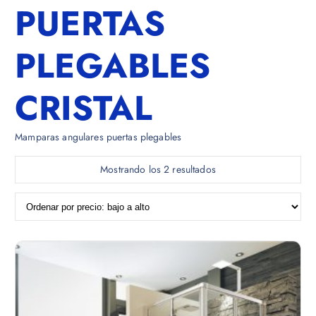
PUERTAS
PLEGABLES
CRISTAL
Mamparas angulares puertas plegables
O
Mostrando los 2 resultados
r
d
e
n
a
d
o
p
o