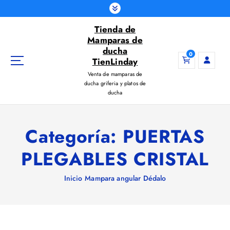
S
a
Tienda de
l
Mamparas de
t
ducha
a
0
TienLinday
r
Venta de mamparas de
a
ducha griferia y platos de
l
ducha
c
o
n
Categoría:
PUERTAS
t
e
PLEGABLES CRISTAL
n
i
Inicio
Mampara angular Dédalo
d
o