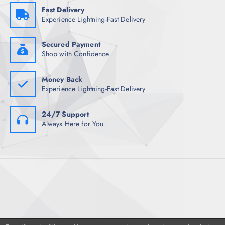
e
Fast Delivery
a
Experience Lightning-Fast Delivery
s
d
s
e
e
Secured Payment
p
Shop with Confidence
p
r
u
o
e
Money Back
d
d
Experience Lightning-Fast Delivery
u
e
c
n
24/7 Support
t
e
Always Here for You
o
l
e
g
i
r
e
n
l