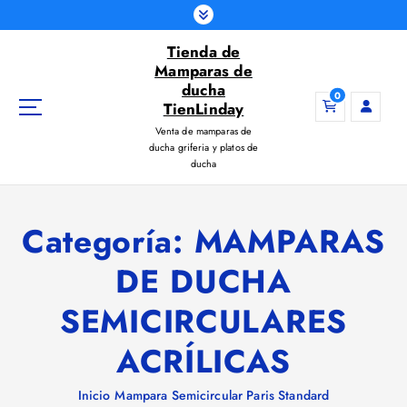
S
a
Tienda de
l
Mamparas de
t
ducha
a
0
TienLinday
r
Venta de mamparas de
a
ducha griferia y platos de
l
ducha
c
o
n
Categoría:
MAMPARAS
t
e
DE DUCHA
n
i
SEMICIRCULARES
d
o
ACRÍLICAS
Inicio
Mampara Semicircular Paris Standard