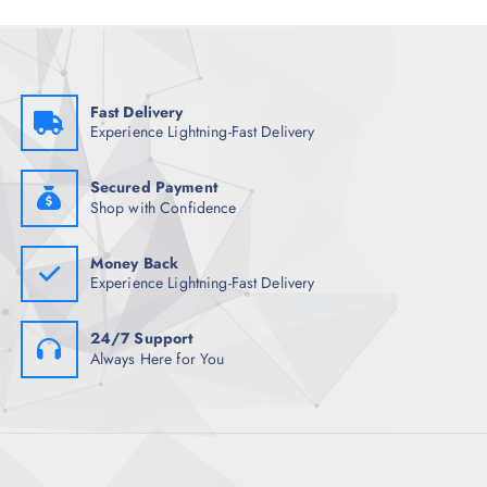
i
n
n
e
a
s
d
s
e
Fast Delivery
e
p
Experience Lightning-Fast Delivery
p
r
u
o
Secured Payment
e
d
Shop with Confidence
d
u
e
c
Money Back
n
t
Experience Lightning-Fast Delivery
e
o
l
24/7 Support
e
Always Here for You
g
i
r
e
n