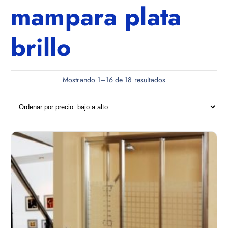
mampara plata
brillo
O
Mostrando 1–16 de 18 resultados
r
d
e
n
a
d
o
p
o
r
p
r