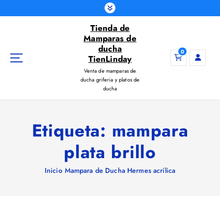
S
a
Tienda de
l
Mamparas de
t
ducha
a
0
TienLinday
r
Venta de mamparas de
a
ducha griferia y platos de
l
ducha
c
o
n
Etiqueta:
mampara
t
e
plata brillo
n
i
Inicio
Mampara de Ducha Hermes acrílica
d
o