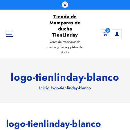
S
a
Tienda de
l
Mamparas de
t
ducha
a
0
TienLinday
r
Venta de mamparas de
a
ducha griferia y platos de
l
ducha
c
o
n
logo-tienlinday-blanco
t
e
Inicio
logo-tienlinday-blanco
n
i
d
o
logo-tienlinday-blanco