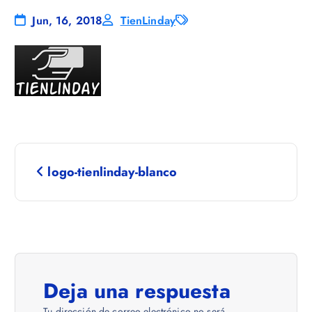
Jun, 16, 2018
TienLinday
N
logo-tienlinday-blanco
a
v
e
Deja una respuesta
g
Tu dirección de correo electrónico no será