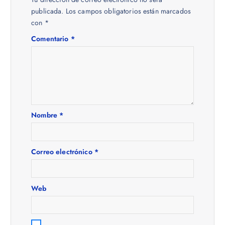
a
publicada.
Los campos obligatorios están marcados
con
*
c
Comentario
*
i
ó
n
Nombre
*
d
e
Correo electrónico
*
e
Web
n