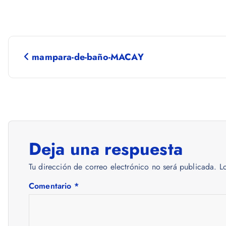
N
mampara-de-baño-MACAY
a
v
e
Deja una respuesta
g
Tu dirección de correo electrónico no será publicada.
L
a
Comentario
*
c