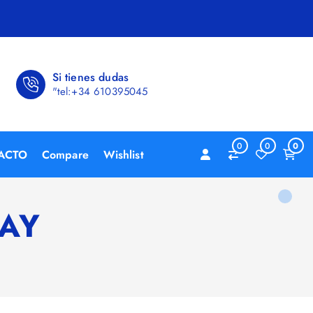
Si tienes dudas
"tel:+34 610395045
0
0
0
ACTO
Compare
Wishlist
CAY