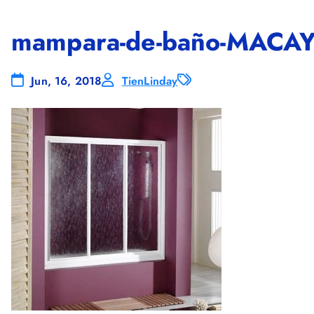
mampara-de-baño-MACA
Jun, 16, 2018
TienLinday