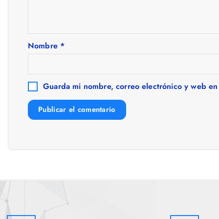
i
ó
Nombre
*
n
Guarda mi nombre, correo electrónico y web en
d
e
e
n
t