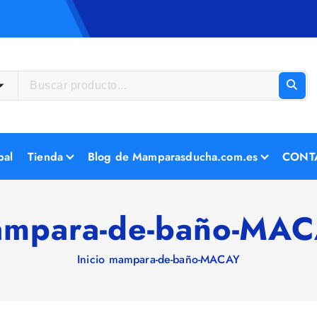
pal
Tienda
Blog de Mamparasducha.com.es
CONT
mpara-de-baño-MA
Inicio
mampara-de-baño-MACAY